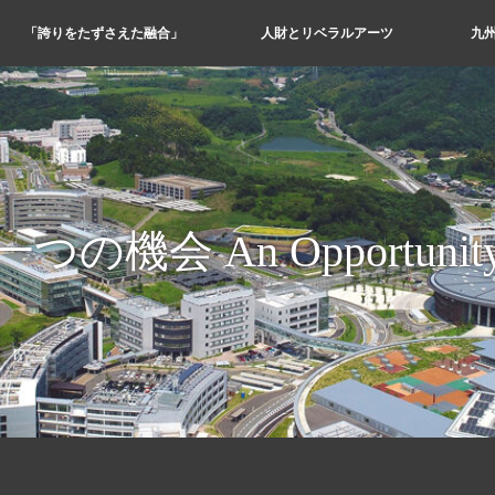
「誇りをたずさえた融合」
人財とリベラルアーツ
九
一つの機会 An Opportunit